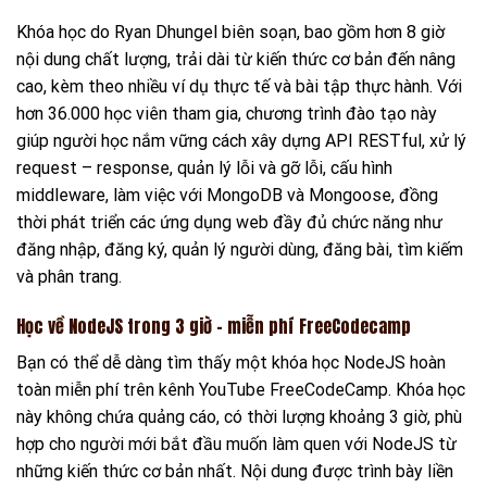
Khóa học do Ryan Dhungel biên soạn, bao gồm hơn 8 giờ
nội dung chất lượng, trải dài từ kiến thức cơ bản đến nâng
cao, kèm theo nhiều ví dụ thực tế và bài tập thực hành. Với
hơn 36.000 học viên tham gia, chương trình đào tạo này
giúp người học nắm vững cách xây dựng API RESTful, xử lý
request – response, quản lý lỗi và gỡ lỗi, cấu hình
middleware, làm việc với MongoDB và Mongoose, đồng
thời phát triển các ứng dụng web đầy đủ chức năng như
đăng nhập, đăng ký, quản lý người dùng, đăng bài, tìm kiếm
và phân trang.
Học về NodeJS trong 3 giờ – miễn phí FreeCodecamp
Bạn có thể dễ dàng tìm thấy một khóa học NodeJS hoàn
toàn miễn phí trên kênh YouTube FreeCodeCamp. Khóa học
này không chứa quảng cáo, có thời lượng khoảng 3 giờ, phù
hợp cho người mới bắt đầu muốn làm quen với NodeJS từ
những kiến thức cơ bản nhất. Nội dung được trình bày liền