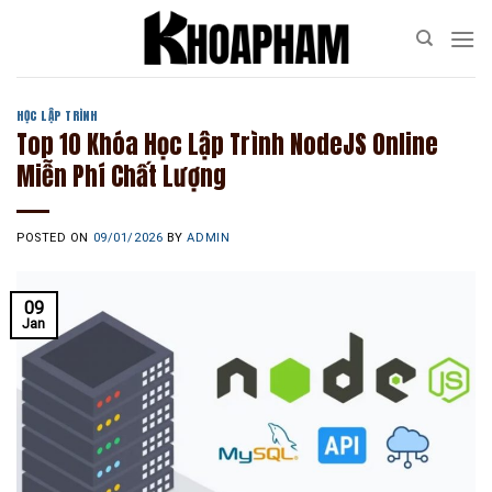
Skip
to
content
HỌC LẬP TRÌNH
Top 10 Khóa Học Lập Trình NodeJS Online
Miễn Phí Chất Lượng
POSTED ON
09/01/2026
BY
ADMIN
09
Jan