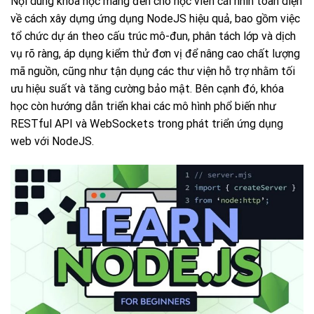
Nội dung khóa học mang đến cho học viên cái nhìn toàn diện
về cách xây dựng ứng dụng NodeJS hiệu quả, bao gồm việc
tổ chức dự án theo cấu trúc mô-đun, phân tách lớp và dịch
vụ rõ ràng, áp dụng kiểm thử đơn vị để nâng cao chất lượng
mã nguồn, cũng như tận dụng các thư viện hỗ trợ nhằm tối
ưu hiệu suất và tăng cường bảo mật. Bên cạnh đó, khóa
học còn hướng dẫn triển khai các mô hình phổ biến như
RESTful API và WebSockets trong phát triển ứng dụng
web với NodeJS.