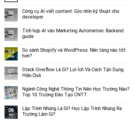
Công cụ AI viết content: Góc nhìn kỹ thuật cho
06
developer
Jul
Tích hợp AI vào Marketing Automation: Backend
05
guide
Jul
So sánh Shopify và WordPress​: Nền tảng nào tốt
04
hơn?
May
Stack Overflow Là Gì? Lợi Ích Và Cách Tận Dụng
07
Hiệu Quả
Apr
Ngành Công Nghệ Thông Tin Nên Học Trường Nào?
07
Top 10 Trường Đào Tạo CNTT
Apr
Lập Trình Nhúng Là Gì? Học Lập Trình Nhúng Ra
06
Trường Làm Gì?
Apr