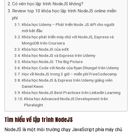
Có nên học lập trình NodeJS không?
Review top 10 khóa học lập trình NodeJS online miễn
phí
Khóa học Udemy – Phát triển Node JS API cho người
mới bắt đầu
Khóa học phát triển máy chủ với NodeJS, Express và
MongoDB trên Coursera
Khóa học NodeJS của edX
Khóa học NodeJS và Express trên Udemy
Khóa học NodeJS: The Big Picture
Khóa học Code với Node của Ryan Dhungel trên Udemy
Học về NodeJS trong 3 giờ – miễn phí FreeCodecamp
Khóa học NodeJS & Express trên Udemy giảng viên
Daniel Kwon
Khóa học NodeJS Best Practices trên LinkedIn Learning
Khóa học Advanced NodeJS Development trên
Pluralsight
Tìm hiểu về lập trình NodeJS
NodeJS là một môi trường chạy JavaScript phía máy chủ