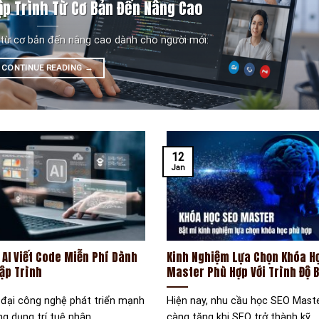
ập Trình Từ Cơ Bản Đến Nâng Cao
 từ cơ bản đến nâng cao dành cho người mới:
CONTINUE READING
→
12
Jan
 AI Viết Code Miễn Phí Dành
Kinh Nghiệm Lựa Chọn Khóa H
ập Trình
Master Phù Hợp Với Trình Độ 
 đại công nghệ phát triển mạnh
Hiện nay, nhu cầu học SEO Mast
ng dụng trí tuệ nhân
càng tăng khi SEO trở thành kỹ