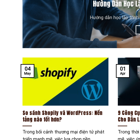
Hướng Dẫn Học L
Hướng dẫn học lập trình
04
01
May
Apr
So sánh Shopify và WordPress​: Nền
9 Công Cụ
tảng nào tốt hơn?
Cho Dân L
Trong bối cảnh thương mại điện tử phát
Trong thời
triển mạnh mẽ, việc lựa chọn nền
mẽ, việc ứ