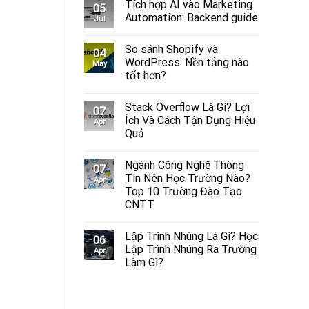
Tích hợp AI vào Marketing
05
Automation: Backend guide
Jul
So sánh Shopify và
04
WordPress​: Nền tảng nào
May
tốt hơn?
Stack Overflow Là Gì? Lợi
07
Ích Và Cách Tận Dụng Hiệu
Apr
Quả
Ngành Công Nghệ Thông
07
Tin Nên Học Trường Nào?
Apr
Top 10 Trường Đào Tạo
CNTT
Lập Trình Nhúng Là Gì? Học
06
Lập Trình Nhúng Ra Trường
Apr
Làm Gì?