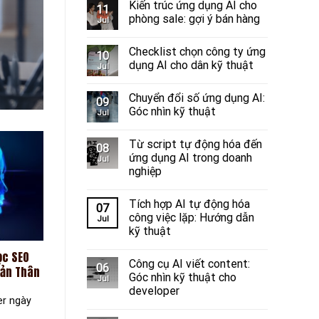
Công cụ, nền tảng và
Kiến trúc ứng dụng AI cho
11
phòng sale: gợi ý bán hàng
Jul
Chúng tôi tổng hợp công cụ
Checklist chọn công ty ứng
10
dụng AI cho dân kỹ thuật
Jul
C
Chuyển đổi số ứng dụng AI:
09
Góc nhìn kỹ thuật
Jul
Từ script tự động hóa đến
08
ứng dụng AI trong doanh
Jul
nghiệp
Tích hợp AI tự động hóa
07
công việc lặp: Hướng dẫn
Jul
kỹ thuật
ọc SEO
Công cụ AI viết content:
06
Bản Thân
Góc nhìn kỹ thuật cho
Jul
developer
er ngày