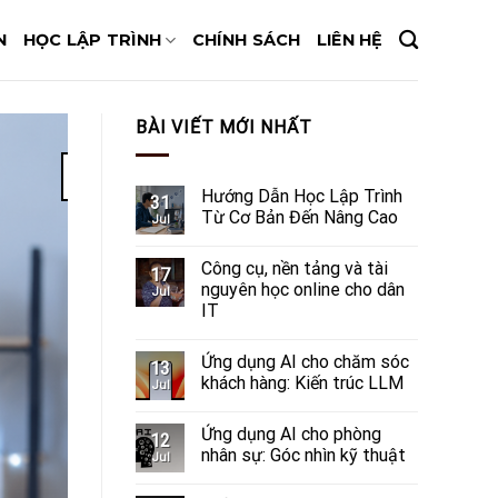
N
HỌC LẬP TRÌNH
CHÍNH SÁCH
LIÊN HỆ
BÀI VIẾT MỚI NHẤT
17
Jul
Hướng Dẫn Học Lập Trình
31
Từ Cơ Bản Đến Nâng Cao
Jul
Công cụ, nền tảng và tài
17
nguyên học online cho dân
Jul
IT
Ứng dụng AI cho chăm sóc
13
khách hàng: Kiến trúc LLM
Jul
Ứng dụng AI cho phòng
12
nhân sự: Góc nhìn kỹ thuật
Jul