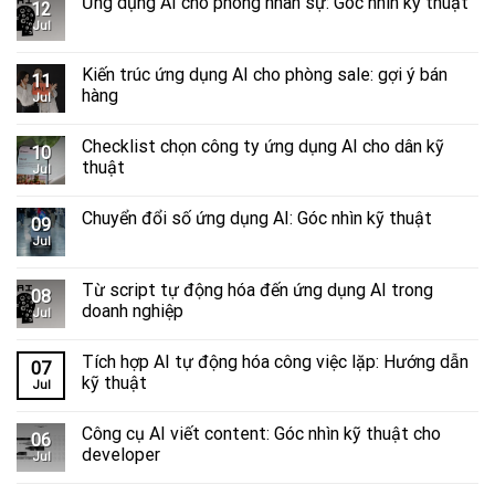
Ứng dụng AI cho phòng nhân sự: Góc nhìn kỹ thuật
12
Jul
Kiến trúc ứng dụng AI cho phòng sale: gợi ý bán
11
hàng
Jul
Checklist chọn công ty ứng dụng AI cho dân kỹ
10
thuật
Jul
Chuyển đổi số ứng dụng AI: Góc nhìn kỹ thuật
09
Jul
Từ script tự động hóa đến ứng dụng AI trong
08
doanh nghiệp
Jul
Tích hợp AI tự động hóa công việc lặp: Hướng dẫn
07
kỹ thuật
Jul
Công cụ AI viết content: Góc nhìn kỹ thuật cho
06
developer
Jul