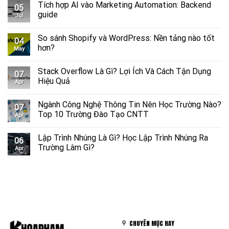
Tích hợp AI vào Marketing Automation: Backend
05
guide
Jul
So sánh Shopify và WordPress​: Nền tảng nào tốt
04
hơn?
May
Stack Overflow Là Gì? Lợi Ích Và Cách Tận Dụng
07
Hiệu Quả
Apr
Ngành Công Nghệ Thông Tin Nên Học Trường Nào?
07
Top 10 Trường Đào Tạo CNTT
Apr
Lập Trình Nhúng Là Gì? Học Lập Trình Nhúng Ra
06
Trường Làm Gì?
Apr
CHUYÊN MỤC HAY