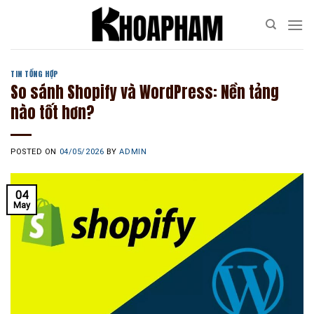
Skip
to
content
TIN TỔNG HỢP
So sánh Shopify và WordPress​: Nền tảng
nào tốt hơn?
POSTED ON
04/05/2026
BY
ADMIN
04
May