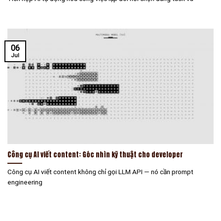
06
Jul
Công cụ AI viết content: Góc nhìn kỹ thuật cho developer
Công cụ AI viết content không chỉ gọi LLM API — nó cần prompt
engineering