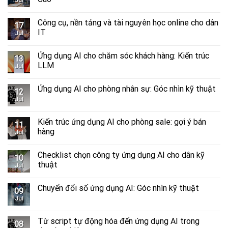
Jul
Công cụ, nền tảng và tài nguyên học online cho dân
17
IT
Jul
Ứng dụng AI cho chăm sóc khách hàng: Kiến trúc
13
LLM
Jul
Ứng dụng AI cho phòng nhân sự: Góc nhìn kỹ thuật
12
Jul
Kiến trúc ứng dụng AI cho phòng sale: gợi ý bán
11
hàng
Jul
Checklist chọn công ty ứng dụng AI cho dân kỹ
10
thuật
Jul
Chuyển đổi số ứng dụng AI: Góc nhìn kỹ thuật
09
Jul
Từ script tự động hóa đến ứng dụng AI trong
08