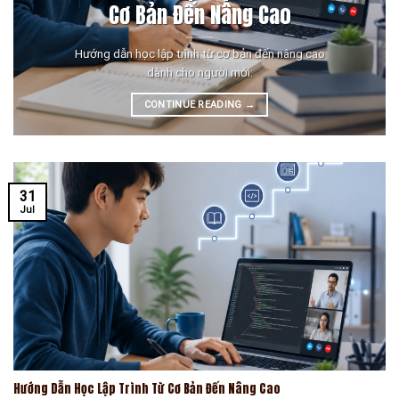
Cơ Bản Đến Nâng Cao
Hướng dẫn học lập trình từ cơ bản đến nâng cao
dành cho người mới:
CONTINUE READING
→
31
Jul
Hướng Dẫn Học Lập Trình Từ Cơ Bản Đến Nâng Cao