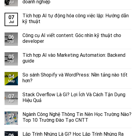
doanh nghiệp
Jul
Tích hợp AI tự động hóa công việc lặp: Hướng dẫn
07
kỹ thuật
Jul
Công cụ AI viết content: Góc nhìn kỹ thuật cho
06
developer
Jul
Tích hợp AI vào Marketing Automation: Backend
05
guide
Jul
So sánh Shopify và WordPress​: Nền tảng nào tốt
04
hơn?
May
Stack Overflow Là Gì? Lợi Ích Và Cách Tận Dụng
07
Hiệu Quả
Apr
Ngành Công Nghệ Thông Tin Nên Học Trường Nào?
07
Top 10 Trường Đào Tạo CNTT
Apr
Lập Trình Nhúng Là Gì? Học Lập Trình Nhúng Ra
06