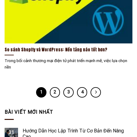
So sánh Shopify và WordPress​: Nền tảng nào tốt hơn?
Trong bối cảnh thương mại điện tử phát triển mạnh mẽ, việc lựa chọn
nền
1
2
3
4
BÀI VIẾT MỚI NHẤT
Hướng Dẫn Học Lập Trình Từ Cơ Bản Đến Nâng
31
Cao